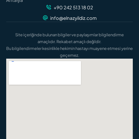
+90 242 513 18 02
info@elnazyildiz.com
Site içeriğinde bulunan bilgiler ve paylaşımlar bilgilendirme
amaçlıdır. Rekabet amaçlı değildir.
Bu bilgilendirmeler kesinlikle hekimin hastayı muayene etmesi yerine
geçemez.