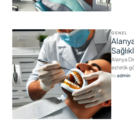
GENEL
Alanya
Sağlık
Alanya Diş
estetik g
admin
by 