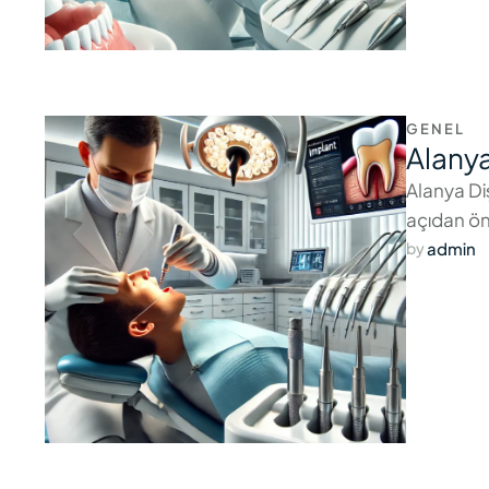
GENEL
Alanya
Alanya Di
açıdan ön
admin
by 