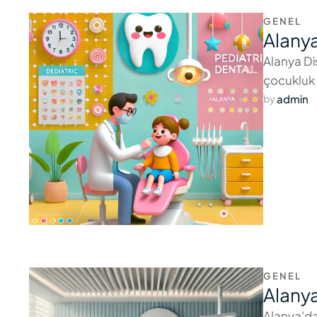
GENEL
Alanya
Alanya Diş
çocukluk 
admin
by 
GENEL
Alanya
Alanya'da 