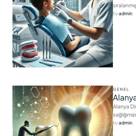
sıralanmış
admin
by 
GENEL
Alanya
Alanya Diş
sağlığımız
admin
by 