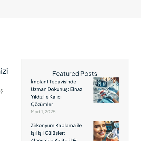
izi
Featured Posts
İmplant Tedavisinde
Uzman Dokunuş: Elnaz
iş
Yıldız ile Kalıcı
Çözümler
Mart 1, 2025
Zirkonyum Kaplama ile
Işıl Işıl Gülüşler:
Alanya’da Kaliteli Diş