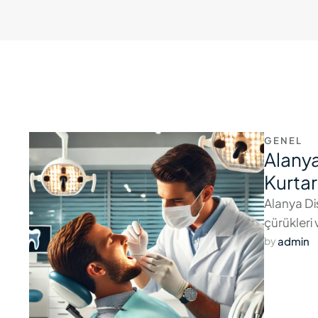
GENEL
Alanya
Kurtar
Alanya Diş
çürükleri 
admin
by 