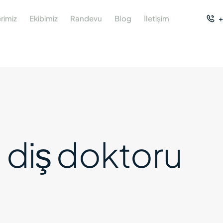
rimiz
Ekibimiz
Randevu
Blog
İletişim
+
 diş doktoru