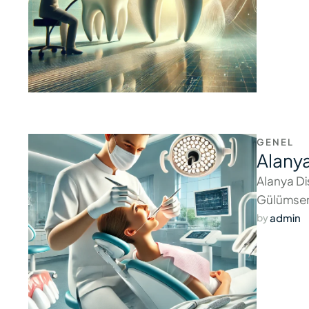
GENEL
Alanya
Alanya Di
Gülümseme
admin
by 