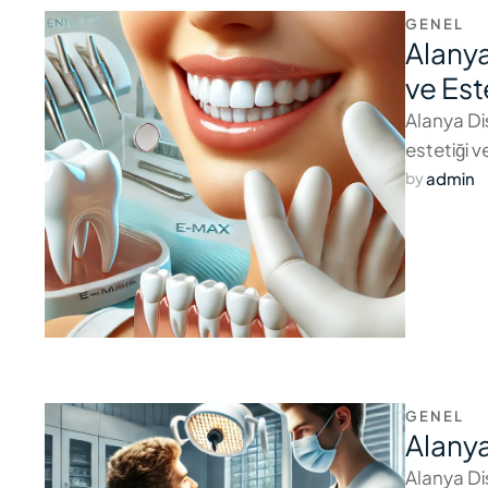
GENEL
Alanya
ve Est
Alanya Di
estetiği 
admin
by 
GENEL
Alanya
Alanya Di