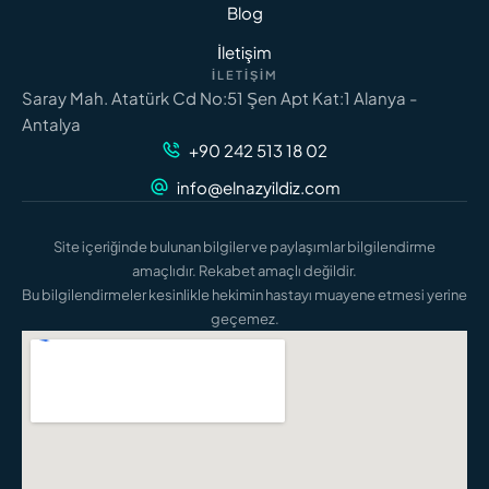
Blog
İletişim
İLETIŞIM
Saray Mah. Atatürk Cd No:51 Şen Apt Kat:1 Alanya -
Antalya
+90 242 513 18 02
info@elnazyildiz.com
Site içeriğinde bulunan bilgiler ve paylaşımlar bilgilendirme
amaçlıdır. Rekabet amaçlı değildir.
Bu bilgilendirmeler kesinlikle hekimin hastayı muayene etmesi yerine
geçemez.