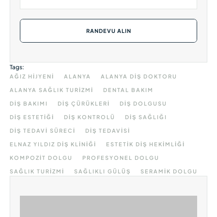
RANDEVU ALIN
Tags:
AĞIZ HIJYENI
ALANYA
ALANYA DIŞ DOKTORU
ALANYA SAĞLIK TURIZMI
DENTAL BAKIM
DIŞ BAKIMI
DIŞ ÇÜRÜKLERI
DIŞ DOLGUSU
DIŞ ESTETIĞI
DIŞ KONTROLÜ
DIŞ SAĞLIĞI
DIŞ TEDAVI SÜRECI
DIŞ TEDAVISI
ELNAZ YILDIZ DIŞ KLINIĞI
ESTETIK DIŞ HEKIMLIĞI
KOMPOZIT DOLGU
PROFESYONEL DOLGU
SAĞLIK TURIZMI
SAĞLIKLI GÜLÜŞ
SERAMIK DOLGU