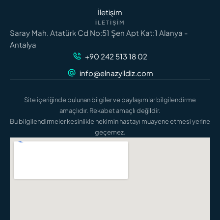
İletişim
İLETIŞIM
Saray Mah. Atatürk Cd No:51 Şen Apt Kat:1 Alanya -
Antalya
+90 242 513 18 02
info@elnazyildiz.com
Site içeriğinde bulunan bilgiler ve paylaşımlar bilgilendirme
amaçlıdır. Rekabet amaçlı değildir.
Bu bilgilendirmeler kesinlikle hekimin hastayı muayene etmesi yerine
geçemez.