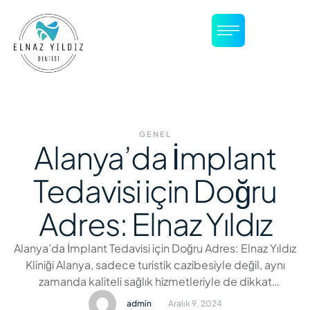
GENEL
Alanya’da İmplant
Tedavisi için Doğru
Adres: Elnaz Yıldız
Alanya’da İmplant Tedavisi için Doğru Adres: Elnaz Yıldız
Kliniği Alanya, sadece turistik cazibesiyle değil, aynı
zamanda kaliteli sağlık hizmetleriyle de dikkat
çekmektedir. Diş sağlığı alanında, Alanya diş doktoru
admin
Aralık 9, 2024