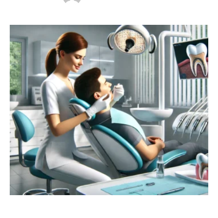
Elnaz Yıldız, implant tedavisi konusunda sunduğu
mükemmel çözümlerle hem yerli hem de yabancı
hastalarına güvenli ve etkili tedavi seçenekleri
sunmaktadır. İmplant tedavisi, diş kayıplarını tedavi
etmenin en …