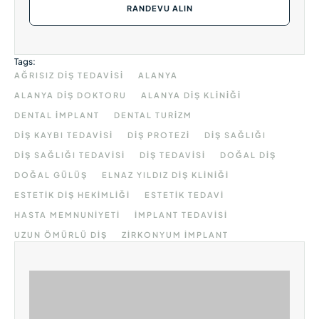
RANDEVU ALIN
Tags:
AĞRISIZ DIŞ TEDAVISI
ALANYA
ALANYA DIŞ DOKTORU
ALANYA DIŞ KLINIĞI
DENTAL IMPLANT
DENTAL TURIZM
DIŞ KAYBI TEDAVISI
DIŞ PROTEZI
DIŞ SAĞLIĞI
DIŞ SAĞLIĞI TEDAVISI
DIŞ TEDAVISI
DOĞAL DIŞ
DOĞAL GÜLÜŞ
ELNAZ YILDIZ DIŞ KLINIĞI
ESTETIK DIŞ HEKIMLIĞI
ESTETIK TEDAVI
HASTA MEMNUNIYETI
IMPLANT TEDAVISI
UZUN ÖMÜRLÜ DIŞ
ZIRKONYUM IMPLANT