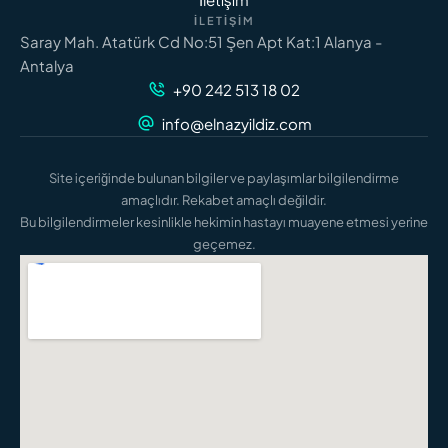
İLETIŞIM
Saray Mah. Atatürk Cd No:51 Şen Apt Kat:1 Alanya -
Antalya
+90 242 513 18 02
info@elnazyildiz.com
Site içeriğinde bulunan bilgiler ve paylaşımlar bilgilendirme
amaçlıdır. Rekabet amaçlı değildir.
Bu bilgilendirmeler kesinlikle hekimin hastayı muayene etmesi yerine
geçemez.