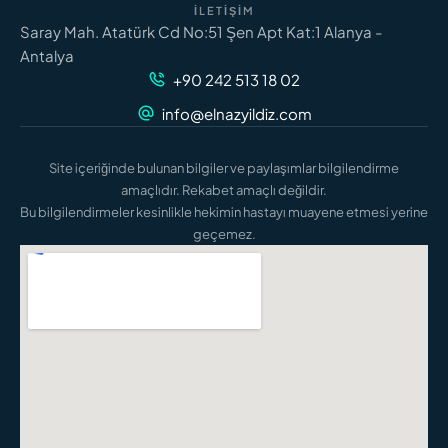
İLETIŞIM
Saray Mah. Atatürk Cd No:51 Şen Apt Kat:1 Alanya -
Antalya
+90 242 513 18 02
info@elnazyildiz.com
Site içeriğinde bulunan bilgiler ve paylaşımlar bilgilendirme
amaçlıdır. Rekabet amaçlı değildir.
Bu bilgilendirmeler kesinlikle hekimin hastayı muayene etmesi yerine
geçemez.