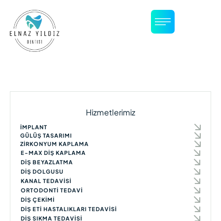
Hizmetlerimiz
İMPLANT
GÜLÜŞ TASARIMI
ZIRKONYUM KAPLAMA
E-MAX DIŞ KAPLAMA
DIŞ BEYAZLATMA
DIŞ DOLGUSU
KANAL TEDAVISI
ORTODONTI TEDAVI
DIŞ ÇEKIMI
DIŞ ETI HASTALIKLARI TEDAVISI
DIŞ SIKMA TEDAVISI