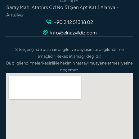
İLETIŞIM
Saray Mah. Atatürk Cd No:51 Şen Apt Kat:1 Alanya -
Antalya
+90 242 513 18 02
info@elnazyildiz.com
Site içeriğinde bulunan bilgiler ve paylaşımlar bilgilendirme
amaçlıdır. Rekabet amaçlı değildir.
Bu bilgilendirmeler kesinlikle hekimin hastayı muayene etmesi yerine
geçemez.