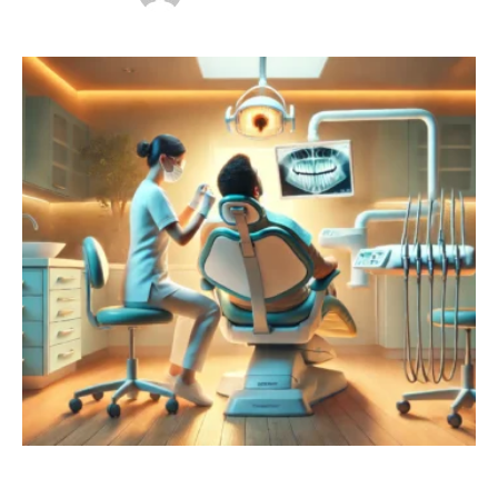
problemleri gibi sorunlar, bireylerin yaşam kalitesini
düşürürken, tedavi süreçlerinin de genellikle ağrılı
olabileceği düşünülebilir. Ancak, modern diş hekimliği
ve gelişen teknoloji sayesinde, diş tedavileri artık daha
…