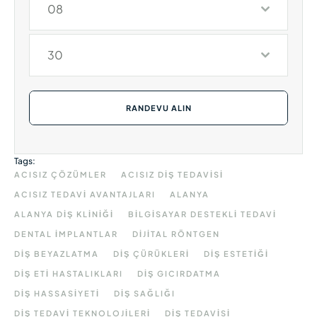
08
30
RANDEVU ALIN
Tags:
ACISIZ ÇÖZÜMLER
ACISIZ DIŞ TEDAVISI
ACISIZ TEDAVI AVANTAJLARI
ALANYA
ALANYA DIŞ KLINIĞI
BILGISAYAR DESTEKLI TEDAVI
DENTAL IMPLANTLAR
DIJITAL RÖNTGEN
DIŞ BEYAZLATMA
DIŞ ÇÜRÜKLERI
DIŞ ESTETIĞI
DIŞ ETI HASTALIKLARI
DIŞ GICIRDATMA
DIŞ HASSASIYETI
DIŞ SAĞLIĞI
DIŞ TEDAVI TEKNOLOJILERI
DIŞ TEDAVISI