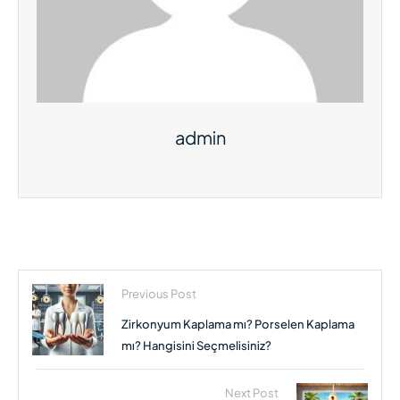
admin
Previous Post
Zirkonyum Kaplama mı? Porselen Kaplama
mı? Hangisini Seçmelisiniz?
Next Post