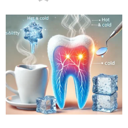
tüketildiğinde dişlerde oluşan ani ve keskin ağrı hissi, diş
hassasiyetinin en belirgin belirtilerinden biridir. Bu
durum, diş minesinin aşınması, diş etlerinin çekilmesi
veya sinir uçlarının açığa çıkması nedeniyle …