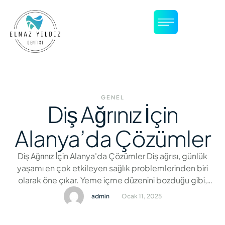
GENEL
Diş Ağrınız İçin
Alanya’da Çözümler
Diş Ağrınız İçin Alanya'da Çözümler Diş ağrısı, günlük
yaşamı en çok etkileyen sağlık problemlerinden biri
olarak öne çıkar. Yeme içme düzenini bozduğu gibi,
uykusuzluk ve konsantrasyon kaybına da neden olur.
admin
Ocak 11, 2025
Alanya, modern diş klinikleri ve uzman diş hekimleriyle
diş ağrısı tedavisinde geniş bir yelpazede etkili