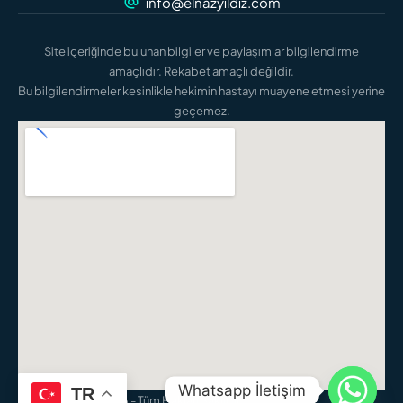
info@elnazyildiz.com
Site içeriğinde bulunan bilgiler ve paylaşımlar bilgilendirme
amaçlıdır. Rekabet amaçlı değildir.
Bu bilgilendirmeler kesinlikle hekimin hastayı muayene etmesi yerine
geçemez.
Whatsapp İletişim
TR
Elnaz Yıldız - © 2026 - Tüm Hakları Saklıdır