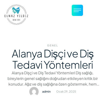
GENEL
Alanya Dişçi ve Diş
Tedavi Yöntemleri
Alanya Dişçi ve Diş Tedavi Yöntemleri Diş sağlığı,
bireylerin genel sağlığını doğrudan etkileyen kritik bir
konudur. Ağız ve diş sağlığına özen göstermek, hem
fonksiyonel hem de estetik açıdan büyük bir öneme
admin
Ocak 29, 2025
sahiptir. Günümüzde gelişen diş tedavi yöntemleri
sayesinde hastalar çok daha hızlı, ağrısız ve konforlu