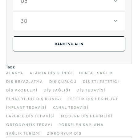
08
30
RANDEVU ALIN
Tags:
ALANYA
ALANYA DIŞ KLINIĞI
DENTAL SAĞLIK
DIŞ BEYAZLATMA
DIŞ ÇÜRÜĞÜ
DIŞ ETI ESTETIĞI
DIŞ PROBLEMI
DIŞ SAĞLIĞI
DIŞ TEDAVISI
ELNAZ YILDIZ DIŞ KLINIĞI
ESTETIK DIŞ HEKIMLIĞI
IMPLANT TEDAVISI
KANAL TEDAVISI
LAZERLE DIŞ TEDAVISI
MODERN DIŞ HEKIMLIĞI
ORTODONTIK TEDAVI
PORSELEN KAPLAMA
SAĞLIK TURIZMI
ZIRKONYUM DIŞ