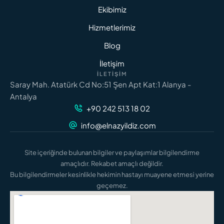
Ekibimiz
Hizmetlerimiz
Blog
İletişim
İLETIŞIM
Saray Mah. Atatürk Cd No:51 Şen Apt Kat:1 Alanya -
Antalya
+90 242 513 18 02
info@elnazyildiz.com
Site içeriğinde bulunan bilgiler ve paylaşımlar bilgilendirme
amaçlıdır. Rekabet amaçlı değildir.
Bu bilgilendirmeler kesinlikle hekimin hastayı muayene etmesi yerine
geçemez.