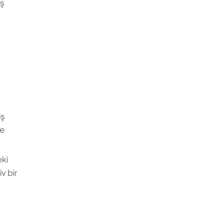
iş
iş
re
eki
v bir