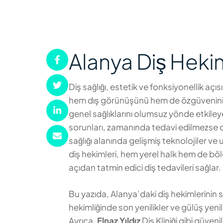
Alanya Diş Heki
Diş sağlığı, estetik ve fonksiyonellik açı
hem dış görünüşünü hem de özgüvenini art
genel sağlıklarını olumsuz yönde etkileyebil
sorunları, zamanında tedavi edilmezse dah
sağlığı alanında gelişmiş teknolojiler ve
diş hekimleri, hem yerel halk hem de bölg
açıdan tatmin edici diş tedavileri sağlar.
Bu yazıda, Alanya’daki diş hekimlerinin 
hekimliğinde son yenilikler ve gülüş y
Ayrıca,
Elnaz Yıldız
Diş Kliniği gibi güven