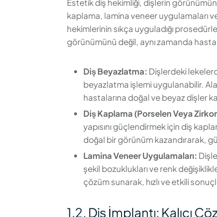
Estetik diş hekimliği, dişlerin görünümünü
kaplama, lamina veneer uygulamaları ve p
hekimlerinin sıkça uyguladığı prosedürler 
görünümünü değil, aynı zamanda hastalar
Diş Beyazlatma:
Dişlerdeki lekeler
beyazlatma işlemi uygulanabilir. Alan
hastalarına doğal ve beyaz dişler ka
Diş Kaplama (Porselen Veya Zirko
yapısını güçlendirmek için diş kapla
doğal bir görünüm kazandırarak, gül
Lamina Veneer Uygulamaları:
Dişle
şekil bozuklukları ve renk değişiklikl
çözüm sunarak, hızlı ve etkili sonuçl
1.2. Diş İmplantı: Kalıcı Ç