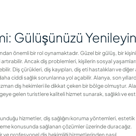
mi: Gülüşünüzü Yenileyi
sından önemli bir rol oynamaktadır. Güzel bir gülüş, bir kişin
ırabilir. Ancak diş problemleri, kişilerin sosyal yaşamları
ir. Diş çürükleri, diş kayıpları, diş eti hastalıkları ve diğer 
a ciddi sağlık sorunlarına yol açabilir. Alanya, son yıllar
 uzman diş hekimleri ile dikkat çeken bir bölge olmuştur. Al
eye gelen turistlere kaliteli hizmet sunarak, sağlıklı ve est
sunduğu hizmetler, diş sağlığını koruma yöntemleri, estetik 
enileme konusunda sağlanan çözümler üzerinde duracağız.
ilir ve profesyonel diş hekimliği hizmetlerinden nasıl