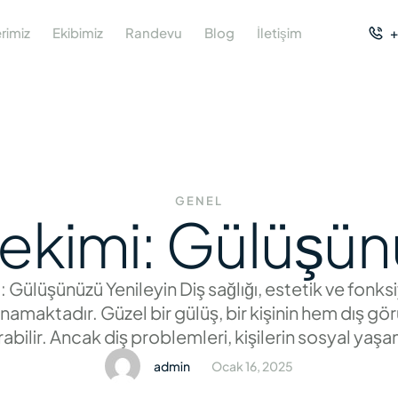
rimiz
Ekibimiz
Randevu
Blog
İletişim
+
GENEL
ekimi: Gülüşün
 Gülüşünüzü Yenileyin Diş sağlığı, estetik ve fonks
ynamaktadır. Güzel bir gülüş, bir kişinin hem dış 
rabilir. Ancak diş problemleri, kişilerin sosyal yaşa
z yönde etkileyebilir. Diş çürükleri, diş kayıpları, diş
admin
Ocak 16, 2025
 ağız sorunları, zamanında tedavi edilmezse daha c