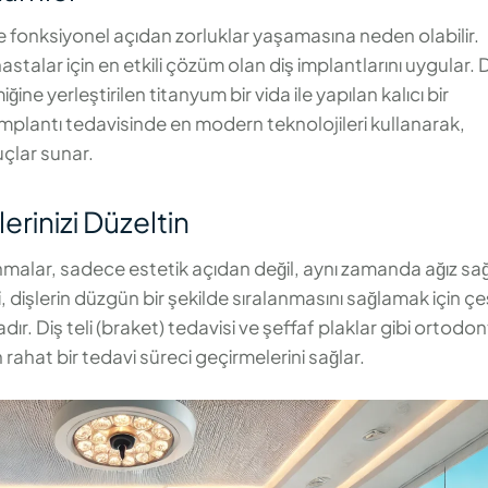
 de fonksiyonel açıdan zorluklar yaşamasına neden olabilir.
stalar için en etkili çözüm olan diş implantlarını uygular. 
ine yerleştirilen titanyum bir vida ile yapılan kalıcı bir
 implantı tedavisinde en modern teknolojileri kullanarak,
çlar sunar.
erinizi Düzeltin
anmalar, sadece estetik açıdan değil, aynı zamanda ağız sağl
i, dişlerin düzgün bir şekilde sıralanmasını sağlamak için çeş
. Diş teli (braket) tedavisi ve şeffaf plaklar gibi ortodon
 rahat bir tedavi süreci geçirmelerini sağlar.