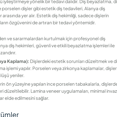
 iyileştirmeye yönelik bir tedavi dalıdır. Diş beyazlatma, d
orselen dişler gibi estetik diş tedavileri, Alanya diş
arasında yer alır. Estetik diş hekimliği, sadece dişlerin
ın özgüvenini de artıran bir tedavi yöntemidir.
den ve sararmalardan kurtulmak için profesyonel diş
ya diş hekimleri, güvenli ve etkili beyazlatma işlemleri ile
zandırır.
nya Kaplama):
Dişlerdeki estetik sorunları düzeltmek ve d
ma işlemi yapılır. Porselen veya zirkonya kaplamalar, dişle
üşü yeniler.
rin ön yüzeyine yapılan ince porselen tabakalarla, dişlerd
eri düzeltilebilir. Lamina veneer uygulamaları, minimal invazi
ar elde edilmesini sağlar.
özümler