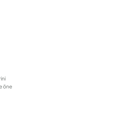
ini
le öne