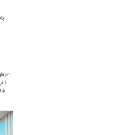
Diş
ığını
itli
tik