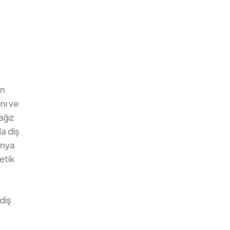
n
in
nı ve
ağız
da diş
anya
etik
diş