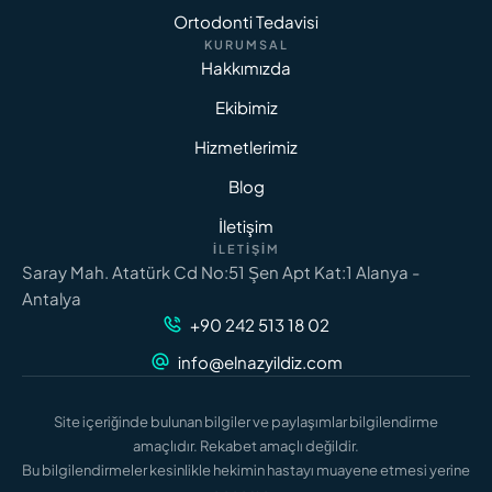
Ortodonti Tedavisi
KURUMSAL
Hakkımızda
Ekibimiz
Hizmetlerimiz
Blog
İletişim
İLETIŞIM
Saray Mah. Atatürk Cd No:51 Şen Apt Kat:1 Alanya -
Antalya
+90 242 513 18 02
info@elnazyildiz.com
Site içeriğinde bulunan bilgiler ve paylaşımlar bilgilendirme
amaçlıdır. Rekabet amaçlı değildir.
Bu bilgilendirmeler kesinlikle hekimin hastayı muayene etmesi yerine