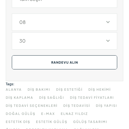
08
30
RANDEVU ALIN
Tags:
ALANYA
DIŞ BAKIMI
DIŞ ESTETIĞI
DIŞ HEKIMI
DIŞ KAPLAMA
DIŞ SAĞLIĞI
DIŞ TEDAVI FIYATLARI
DIŞ TEDAVI SEÇENEKLERI
DIŞ TEDAVISI
DIŞ YAPISI
DOĞAL GÜLÜŞ
E-MAX
ELNAZ YILDIZ
ESTETIK DIŞ
ESTETIK GÜLÜŞ
GÜLÜŞ TASARIMI