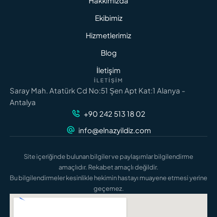
Hakkımızda
Ekibimiz
Hizmetlerimiz
Blog
İletişim
İLETIŞIM
Saray Mah. Atatürk Cd No:51 Şen Apt Kat:1 Alanya -
Antalya
+90 242 513 18 02
info@elnazyildiz.com
Site içeriğinde bulunan bilgiler ve paylaşımlar bilgilendirme
amaçlıdır. Rekabet amaçlı değildir.
Bu bilgilendirmeler kesinlikle hekimin hastayı muayene etmesi yerine
geçemez.