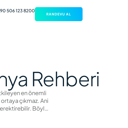
90 506 123 8200
RANDEVU AL
lanya Rehberi
etkileyen en önemli
e ortaya çıkmaz. Ani
erektirebilir. Böyle
a, hem yerel halkın