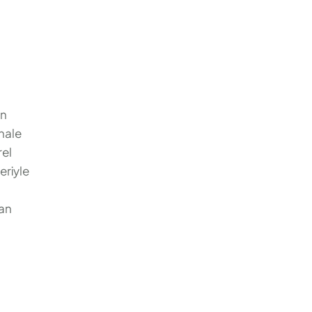
an
ahale
rel
eriyle
lan