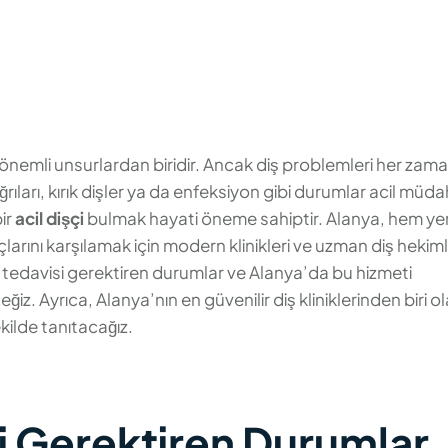
n önemli unsurlardan biridir. Ancak diş problemleri her zam
ağrıları, kırık dişler ya da enfeksiyon gibi durumlar acil müd
bir
acil dişçi
bulmak hayati öneme sahiptir. Alanya, hem ye
açlarını karşılamak için modern klinikleri ve uzman diş hekiml
iş tedavisi gerektiren durumlar ve Alanya’da bu hizmeti
ğiz. Ayrıca, Alanya’nın en güvenilir diş kliniklerinden biri o
ekilde tanıtacağız.
si Gerektiren Durumlar