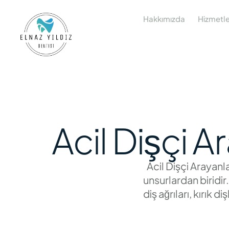
Hakkımızda
Hizmetle
Acil Dişçi A
Acil Dişçi Arayanl
unsurlardan biridir
diş ağrıları, kırık
durumlarda hızlıca