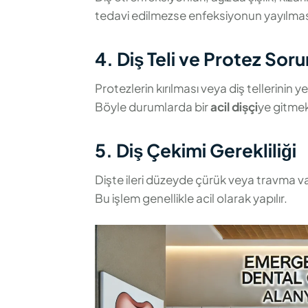
tedavi edilmezse enfeksiyonun yayılması
4. Diş Teli ve Protez Soru
Protezlerin kırılması veya diş tellerinin y
Böyle durumlarda bir
acil dişçi
ye gitmek
5. Diş Çekimi Gerekliliği
Dişte ileri düzeyde çürük veya travma var
Bu işlem genellikle acil olarak yapılır.