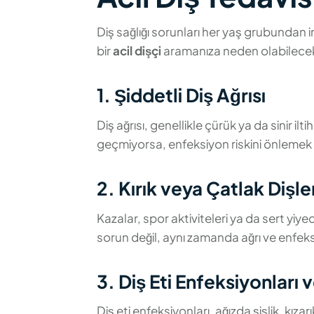
Diş sağlığı sorunları her yaş grubundan in
bir
acil dişçi
aramanıza neden olabilecek
1. Şiddetli Diş Ağrısı
Diş ağrısı, genellikle çürük ya da sinir il
geçmiyorsa, enfeksiyon riskini önlemek i
2. Kırık veya Çatlak Dişle
Kazalar, spor aktiviteleri ya da sert yiyece
sorun değil, aynı zamanda ağrı ve enfeksi
3. Diş Eti Enfeksiyonları 
Diş eti enfeksiyonları, ağızda şişlik, kıza