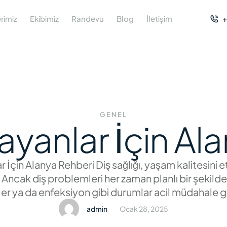
rimiz
Ekibimiz
Randevu
Blog
İletişim
+
GENEL
rayanlar İçin A
ar İçin Alanya Rehberi Diş sağlığı, yaşam kalitesini 
. Ancak diş problemleri her zaman planlı bir şekild
 dişler ya da enfeksiyon gibi durumlar acil müdahale g
 bir acil dişçi bulmak hayati öneme sahiptir. Alany
admin
Ocak 28, 2025
hem de turistlerin …