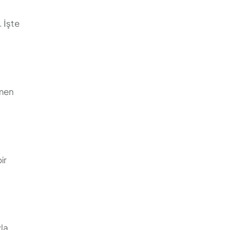
. İşte
ğmen
ir
zla