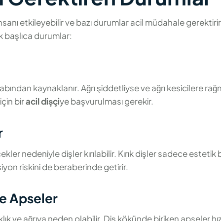
sanı etkileyebilir ve bazı durumlar acil müdahale gerektirir
 başlıca durumlar:
tihabından kaynaklanır. Ağrı şiddetliyse ve ağrı kesicilere ra
çin bir
acil dişçi
ye başvurulması gerekir.
r
kler nedeniyle dişler kırılabilir. Kırık dişler sadece estetik b
yon riskini de beraberinde getirir.
ve Apseler
rıklık ve ağrıya neden olabilir. Diş kökünde biriken apseler hı